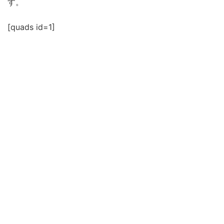
す。
[quads id=1]