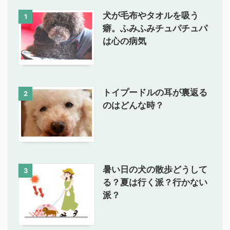
犬が毛布やタオルを吸う
1
癖。ふみふみチュパチュパ
は心の病気
トイプードルの耳が裏返る
2
のはどんな時？
暑い日の犬の散歩どうして
3
る？夏は行く派？行かない
派？