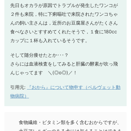
先日もオカラが原因でトラブルが発生したワンコが
２件も来院，特に下痢嘔吐で来院されたワンコちゃ
んの飼い主さんは，近所のお豆腐屋さんがたくさん
食べなさいとすすめてくれたそうで，１食に180cc
カップに１杯も入れているそうです。
そして随分痩せたとか･･･？
さらには血液検査をしてみると肝臓の酵素が吹っ飛
んじゃってます ＼(◎o◎)／！
引用元:
『おから』について物申す（ベルヴェット動
物病院）
食物繊維・ビタミン類を多く含むおからですが、