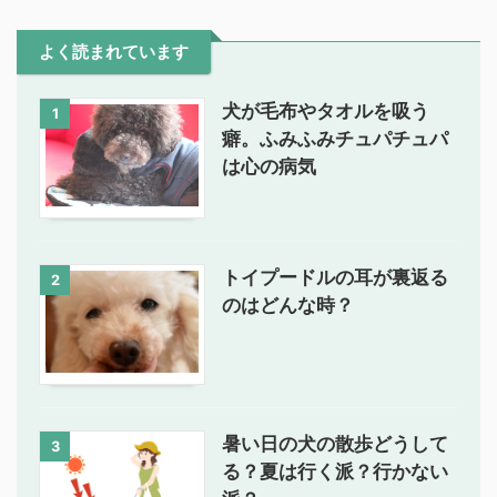
よく読まれています
犬が毛布やタオルを吸う
1
癖。ふみふみチュパチュパ
は心の病気
トイプードルの耳が裏返る
2
のはどんな時？
暑い日の犬の散歩どうして
3
る？夏は行く派？行かない